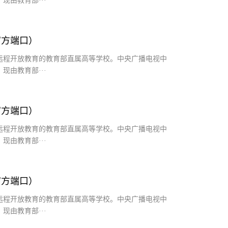
由教育部···
官方端口）
远程开放教育的教育部直属高等学校。中央广播电视中
由教育部···
官方端口）
远程开放教育的教育部直属高等学校。中央广播电视中
由教育部···
官方端口）
远程开放教育的教育部直属高等学校。中央广播电视中
由教育部···