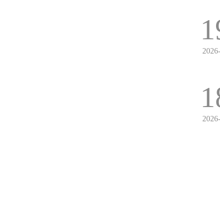
1
2026
1
2026